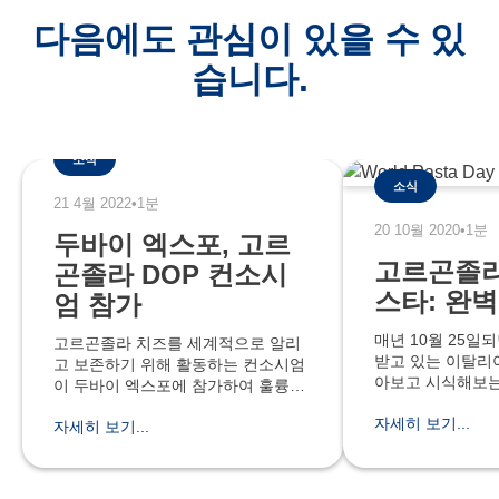
다음에도 관심이 있을 수 있
습니다.
소식
소식
21 4월 2022
•
1분
20 10월 2020
•
1분
두바이 엑스포, 고르
고르곤졸라 
곤졸라 DOP 컨소시
스타: 완
엄 참가
매년 10월 25일
고르곤졸라 치즈를 세계적으로 알리
받고 있는 이탈리
고 보존하기 위해 활동하는 컨소시엄
아보고 시식해보는
이 두바이 엑스포에 참가하여 훌륭한
(World Pasta 
성과를 이루었습니다. 이번 엑스포는
자세히 보기...
파스타와 잘 어울
자세히 보기...
192국가가 참가하였고 1000만명의
중 가장 손꼽히는
관객이 방문을 하였습니다. 글로벌 이
Dop 치즈다. 고
벤트인 엑스포, 올해에는 특히 많은
파스타와 함께 이
관객이 참여하였고 더불어 이벤트 참