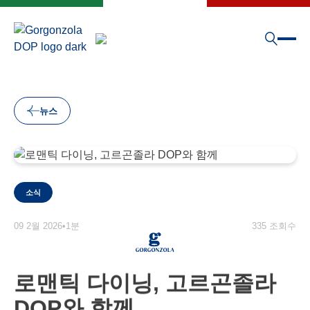
뉴스
소식
09 2월 2026
•
1분
335 조회수
로맨틱 다이닝, 고르곤졸라
DOP와 함께