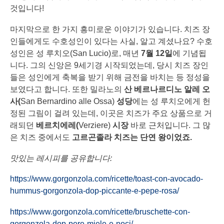
것입니다!
마지막으로 한 가지 흥미로운 이야기가 있습니다. 치즈 장
인들에게도 수호성인이 있다는 사실, 알고 계셨나요? 수호
성인은 성 루치오(San Lucio)로, 매년
7
월
12
일
에 기념됩
니다. 그의 신앙은 9세기경 시작되었는데, 당시 치즈 장인
들은 성인에게 축복을 받기 위해 금전을 바치는 등 정성을
보였다고 합니다. 또한 밀라노의
산 베르나르디노 알레 오
사
(
San Bernardino alle Ossa)
성당
에는 성 루치오에게 헌
정된 그림이 걸려 있는데, 이곳은 치즈가 주요 상품으로 거
래되던
베르치에레
(
Verziere)
시장
바로 근처입니다. 그 많
은 치즈 중에서도
고르곤졸라 치즈는 단연 왕이었죠
.
맛있는 레시피를 공유합니다:
https://www.gorgonzola.com/ricette/toast-con-avocado-
hummus-gorgonzola-dop-piccante-e-pepe-rosa/
https://www.gorgonzola.com/ricette/bruschette-con-
gorgonzola-dop-pere-miele-e-noci/