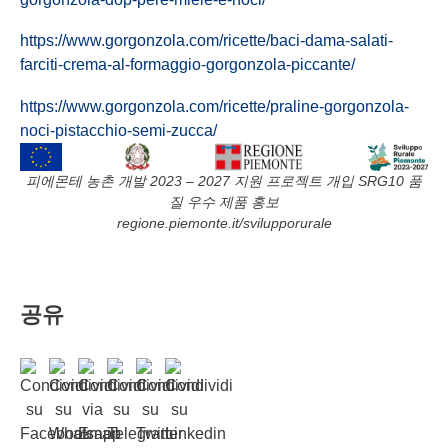
https://www.gorgonzola.com/ricette/baci-dama-salati-
farciti-crema-al-formaggio-gorgonzola-piccante/
https://www.gorgonzola.com/ricette/praline-gorgonzola-
noci-pistacchio-semi-zucca/
피에몬테 농촌 개발 2023 – 2027 지원 프로젝트 개입 SRG10 품
질 우수 제품 홍보
regione.piemonte.it/svilupporurale
공유