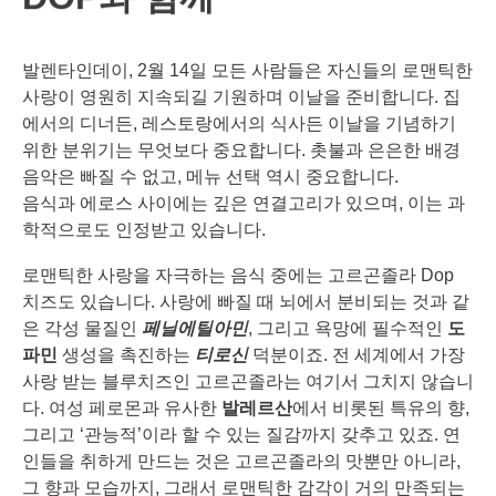
발렌타인데이, 2월 14일 모든 사람들은 자신들의 로맨틱한
사랑이 영원히 지속되길 기원하며 이날을 준비합니다. 집
에서의 디너든, 레스토랑에서의 식사든 이날을 기념하기
위한 분위기는 무엇보다 중요합니다. 촛불과 은은한 배경
음악은 빠질 수 없고, 메뉴 선택 역시 중요합니다.
음식과 에로스 사이에는 깊은 연결고리가 있으며, 이는 과
학적으로도 인정받고 있습니다.
로맨틱한 사랑을 자극하는 음식 중에는 고르곤졸라 Dop
치즈도 있습니다. 사랑에 빠질 때 뇌에서 분비되는 것과 같
은 각성 물질인
페닐에틸아민
, 그리고 욕망에 필수적인
도
파민
생성을 촉진하는
티로신
덕분이죠. 전 세계에서 가장
사랑 받는 블루치즈인 고르곤졸라는 여기서 그치지 않습니
다. 여성 페로몬과 유사한
발레르산
에서 비롯된 특유의 향,
그리고 ‘관능적’이라 할 수 있는 질감까지 갖추고 있죠. 연
인들을 취하게 만드는 것은 고르곤졸라의 맛뿐만 아니라,
그 향과 모습까지, 그래서 로맨틱한 감각이 거의 만족되는