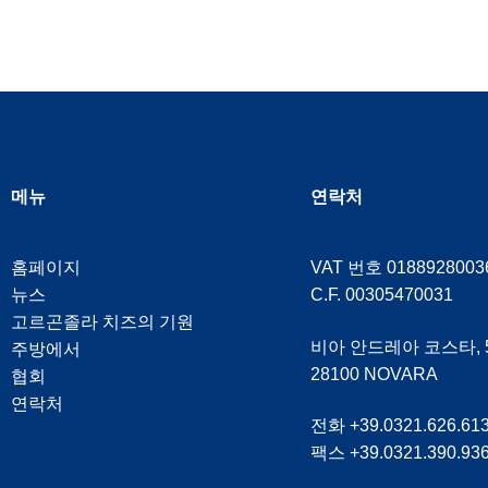
도쿄에서 진행될 FO
메뉴
연락처
홈페이지
VAT 번호 0188928003
뉴스
C.F. 00305470031
고르곤졸라 치즈의 기원
비아 안드레아 코스타, 5
주방에서
28100 NOVARA
협회
연락처
전화 +39.0321.626.61
팩스 +39.0321.390.93