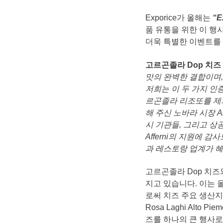
Exporice가 올해는
“E
품 유통을 위한 이 행사
더욱 특별한 이벤트를
고르곤졸라
Dop
치즈
맛의
완벽한
결합이며
저희는
이
두
가지
인
르곤졸라
리조또를
제
해
주신
노바라
시장
A
시
기관들
,
그리고
상
Afferni
의
지원에
감사
과
레스토랑
업계가
혜
고르곤졸라 Dop 치즈
지고 있습니다. 이는
로써 치즈 주요 생산지
Rosa Laghi Alt
즈를 하나의 큰 행사로