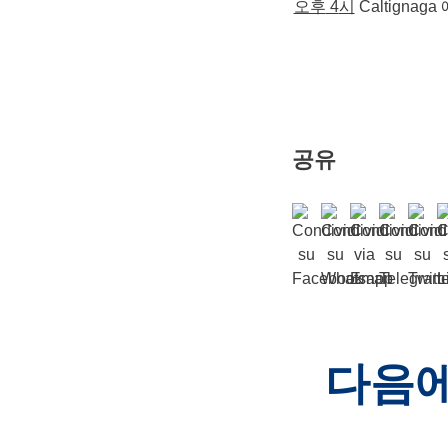
오후
4
시
Caltignaga
공유
다음에