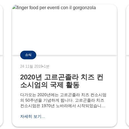
소식
24 11월 2019
•
1분
2020년 고르곤졸라 치즈 컨
소시엄의 국제 활동
다가오는 2020년에는 고르곤졸라 치즈 컨소시엄
의 50주년을 기념하게 됩니다. 고르곤졸라 치즈
컨소시엄은 1970년 노바라에서 시작되었습니다.
컨소시엄은 50주년을 기념하기 위해 많은 행사를
자세히 보기...
준비하고 있습니다. 또한, 국제적인 이벤트에도
참여할 것입니다. 예를 들어 2월에는 두바이에서
개최되는 GULFOOD; 3월에는 일본의 캐피탈인