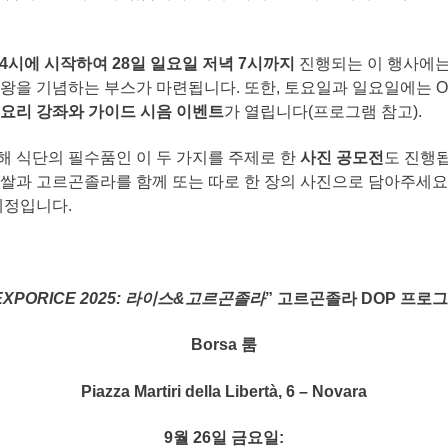
4
시에
시작하여
28
일
일요일
저녁
7
시까지
진행되는 이 행사에
왕을 기념하는 부스가 마련됩니다. 또한, 토요일과 일요일에는 O
요리
강좌와
가이드
시음
이벤트
가 열립니다(프로그램 참고).
해 식단의 필수품인 이 두 가지를 주제로 한
사진
공모전
도 진행
쌀과 고르곤졸라를 함께 또는 따로 한 장의 사진으로 담아주세요
예정입니다.
EXPORICE 2025:
라이스
&
고르곤졸라
”
고르곤졸라
DOP
프로그
Borsa
룸
Piazza Martiri della Libertà, 6 – Novara
9
월
26
일
금요일
: