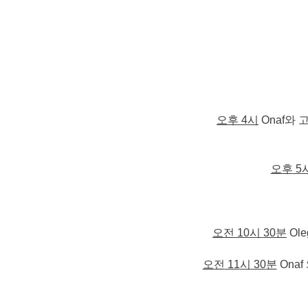
오후
4
시
Onaf와 
오후
5
오전
10
시
30
분
Ole
오전
11
시
30
분
Ona