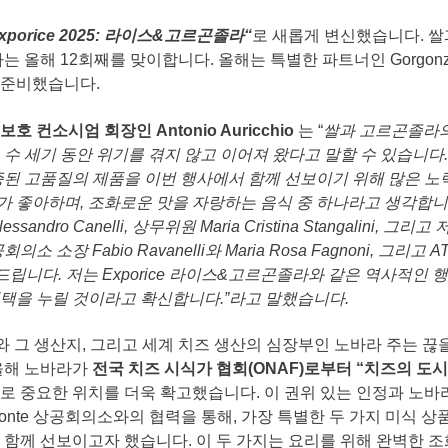
xporice 2025:
라이스
&
고르곤졸라
“
로 새롭게 변신했습니다. 쌀
는 올해 12회째를 맞이합니다. 올해는 특별한 파트너인 Gorgonz
 준비했습니다.
보호
컨소시엄
회장인
Antonio Auricchio
는 “
쌀과
고르곤졸라
,
수
세기
동안
위기를
겪지
않고
이어져
왔다고
말할
수
있습니다
증된
고품질의
제품을
이번
행사에서
함께
선보이기
위해
많은
노
가
좋아하며
,
조화로운
맛을
자랑하는
음식
중
하나라고
생각합니
lessandro Canelli,
상무위원
Maria Cristina Stangalini,
그리고
공회의소
소장
Fabio Ravanelli
와
Maria Rosa Fagnoni,
그리고
A
드립니다
.
저는
Exporice
라이스
&
고르곤졸라와
같은
역사적인
행
택을
누릴
것이라고
확신합니다
.”
라고
말했습니다
.
와 그 생산지, 그리고 세계 치즈 생산의 심장부인 노바라 주는 끊
 올해 노바라가
전국
치즈
시식가
협회
(ONAF)
로부터
“
치즈의
도시
로 중요한 위치를 더욱 확고했습니다. 이 권위 있는 인정과 노바라 시
o Piemonte 상공회의소와의 협력을 통해, 가장 특별한 두 가지 미식 
 함께 선보이고자 했습니다. 이 두 가지는 요리를 위해 완벽한 