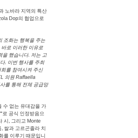
과 노바라 지역의 특산
ola Dop의 협업으로
의
조화는
행복을
주는
.
바로
이러한
이유로
력을
했습니다
.
저는
고
다
.
이번
행사를
주최
저희를
참여시켜
주신
TL
의원
Raffaella
사를
통해
전체
공급망
을 수 없는 유대감을 가
“
로 공식 인정받음으
, 그리고 Monte
상품, 쌀과 고르곤졸라 치
조화를 이루기 때문입니