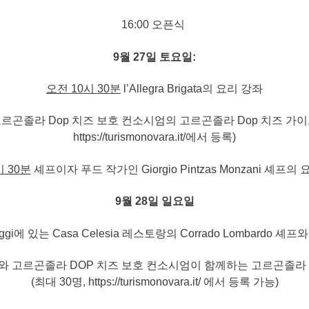
16:00 오픈식
9
월
27
일
토요일
:
오전
10
시
30
분
l’Allegra Brigata의 요리 강좌
고르곤졸라 Dop 치즈 보호 컨소시엄의 고르곤졸라 Dop 치즈 가이드
https://turismonovara.it/에서 등록)
시
30
분
셰프이자 푸드 작가인 Giorgio Pintzas Monzani 셰프의
9
월
28
일
일요일
ggi에 있는 Casa Celesia 레스토랑의 Corrado Lombardo 
f 와 고르곤졸라 DOP 치즈 보호 컨소시엄이 함께하는 고르곤졸라 
(최대 30명, https://turismonovara.it/ 에서 등록 가능)