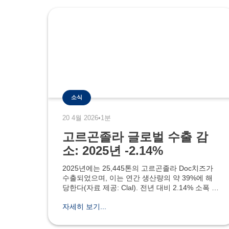
소식
20 4월 2026
•
1분
고르곤졸라 글로벌 수출 감
소: 2025년 -2.14%
2025년에는 25,445톤의 고르곤졸라 Doc치즈가
수출되었으며, 이는 연간 생산량의 약 39%에 해
당한다(자료 제공: Clal). 전년 대비 2.14% 소폭 감
소한 수치다. 고르곤졸라 Dop 치즈 보호 컨소시엄
자세히 보기...
회장인 Antonio Auricchio 는 이러한 감소의 주요
원인을 국제 시장에 대한 불확실성으로 인해 여러
시장의 소비 감소, 원자재