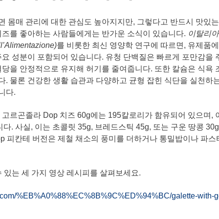
면 몸매 관리에 대한 관심도 높아지지만, 그렇다고 반드시 맛있는
 치즈를 좋아하는 사람들에게는 반가운 소식이 있습니다.
이탈리아
ll’Alimentazione)
를 비롯한 최신 영양학 연구에 따르면, 유제품
주요 성분이 포함되어 있습니다. 유청 단백질은 빠르게 포만감을 
혈당을 안정적으로 유지해 허기를 줄여줍니다. 또한 칼슘은 식욕
. 물론 건강한 생활 습관과 다양하고 균형 잡힌 식단을 실천하
니다.
 고르곤졸라 Dop 치즈 60g에는 195칼로리가 함유되어 있으며,
니다. 사실, 이는 초콜릿 35g, 브레드스틱 45g, 또는 구운 땅콩 3
p 피칸테 버전은 제철 채소의 풍미를 더하거나 통밀밥이나 파스타
수 있는 세 가지 영상 레시피를 살펴보세요.
zola.com/%EB%A0%88%EC%8B%9C%ED%94%BC/galette-with-go