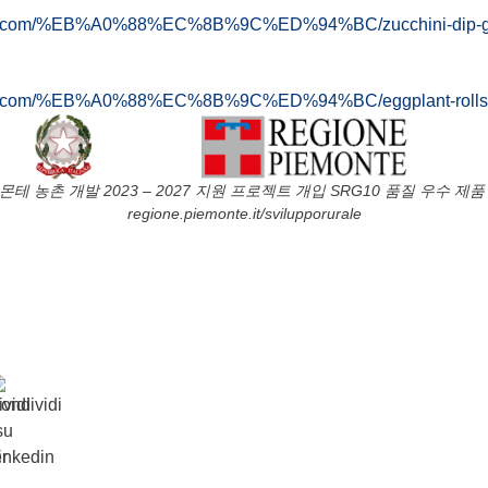
zola.com/%EB%A0%88%EC%8B%9C%ED%94%BC/zucchini-dip-go
zola.com/%EB%A0%88%EC%8B%9C%ED%94%BC/eggplant-rolls-w
몬테 농촌 개발 2023 – 2027 지원 프로젝트 개입 SRG10 품질 우수 제품
regione.piemonte.it/svilupporurale