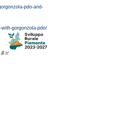
rgonzola-pdo-and-
ith-gorgonzola-pdo/
 홍보