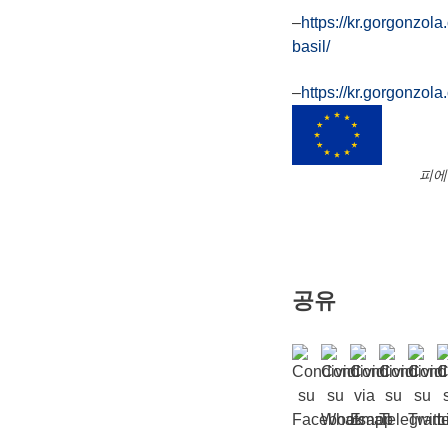
–
https://kr.gorgon
basil/
–
https://kr.gorgon
피에
공유