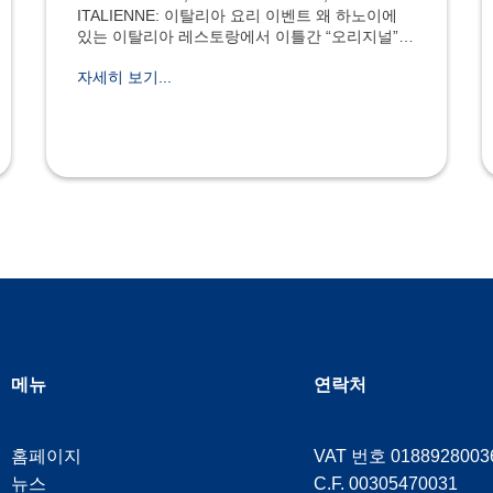
ITALIENNE: 이탈리아 요리 이벤트 왜 하노이에
있는 이탈리아 레스토랑에서 이틀간 “오리지널”
이탈리아 요리 이벤트를 진행했는가? 왜 사우디
자세히 보기...
아라비아의 주요 항구 도시인 지다 (Gedda)에서
개최된 Street Food 이벤트에서 이탈리아 음식에
관한 행사를 진행했는가? 왜 프랑
메뉴
연락처
홈페이지
VAT 번호 0188928003
뉴스
C.F. 00305470031