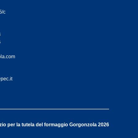
/c
3
6
la.com
pec.it
io per la tutela del formaggio Gorgonzola 2026