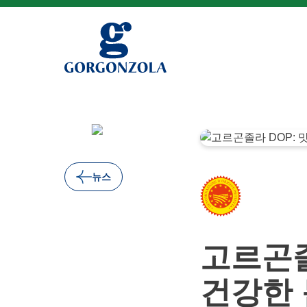
뉴스
고르곤졸
건강한