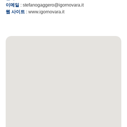
이메일
: stefanogaggero@igornovara.it
웹 사이트
: www.igornovara.it