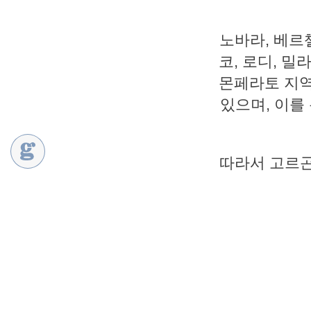
노바라, 베르첼
코, 로디, 밀
몬페라토 지역
있으며, 이를
따라서 고르곤