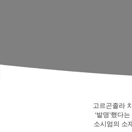
고르곤졸라 치
‘발명’했다는
소시엄의 소